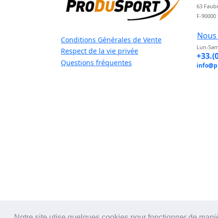
63 Faub
F-90000
Nous 
Conditions Générales de Vente
Lun-Sam
Respect de la vie privée
+33.(
Questions fréquentes
info@p
Notre site utise quelques cookies pour fonctionner de mani