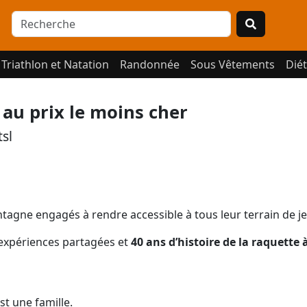
Triathlon et Natation
Randonnée
Sous Vêtements
Diét
 au prix le moins cher
sl
ontagne engagés à rendre accessible à tous leur terrain de je
d’expériences partagées et
40 ans d’histoire de la raquette 
st une famille.