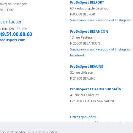
ProDuSport BELFORT
ourg de Besançon
63 Faubourg de Besançon
 BELFORT
F-90000 BELFORT
Suivez-nous sur Facebook
et
Instagram
contacter
 10h-12h 14h-19h
ProDuSport BESANCON
0)9.51.00.88.60
13 rue Pasteur
rodusport.com
F-25000 BESANCON
Suivez-nous sur Facebook
et
Instagram
Facebook
ProDuSport BEAUNE
32 rue d'Alsace
F-21200 BEAUNE
ProDuSport CHALON SUR SAÔNE
41 rue du Châtelet
F-71100 CHALON SUR SAÔNE
Offres groupées
Fond vecteur créé par vectorpocket -
fr.freepik.com
ère optimale.
En savoir plus