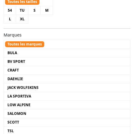
Toutes les tailles
54
TU
S
M
L
XL
Marques
Toutes les marques
BULA
BV SPORT
CRAFT
DAEHLIE
JACK WOLFSKINS
LA SPORTIVA
LOW ALPINE
SALOMON
SCOTT
TSL