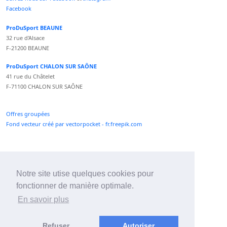
Facebook
ProDuSport BEAUNE
32 rue d'Alsace
F-21200 BEAUNE
ProDuSport CHALON SUR SAÔNE
41 rue du Châtelet
F-71100 CHALON SUR SAÔNE
Offres groupées
Fond vecteur créé par vectorpocket - fr.freepik.com
Paiement CB sécurisé Caisse d'Epargne
Numéro Service Client non surtaxé
Notre site utise quelques cookies pour
Paiement Paypal accepté
fonctionner de manière optimale.
Newsletter :
En savoir plus
Refuser
Autoriser