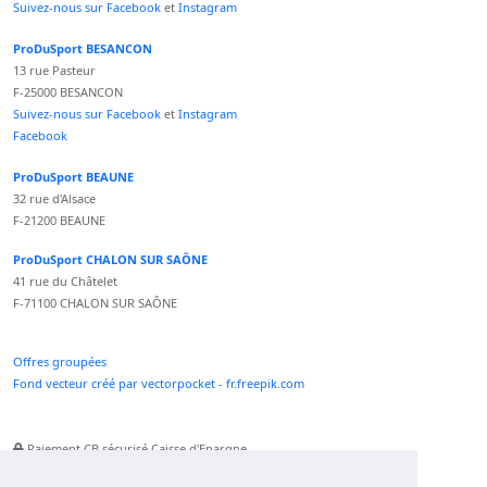
Suivez-nous sur Facebook
et
Instagram
ProDuSport BESANCON
13 rue Pasteur
F-25000 BESANCON
Suivez-nous sur Facebook
et
Instagram
Facebook
ProDuSport BEAUNE
32 rue d'Alsace
F-21200 BEAUNE
ProDuSport CHALON SUR SAÔNE
41 rue du Châtelet
F-71100 CHALON SUR SAÔNE
Offres groupées
Fond vecteur créé par vectorpocket - fr.freepik.com
Paiement CB sécurisé Caisse d'Epargne
Numéro Service Client non surtaxé