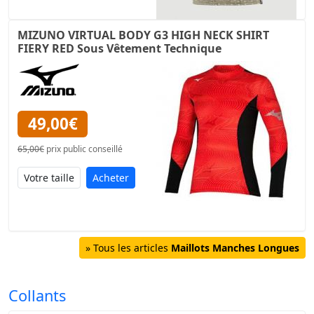
MIZUNO VIRTUAL BODY G3 HIGH NECK SHIRT
FIERY RED Sous Vêtement Technique
49,00€
65,00€
prix public conseillé
Acheter
» Tous les articles
Maillots Manches Longues
Collants