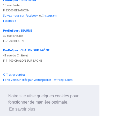
13 rue Pasteur
F-25000 BESANCON
Suivez-nous sur Facebook
et
Instagram
Facebook
ProDuSport BEAUNE
32 rue d'Alsace
F-21200 BEAUNE
ProDuSport CHALON SUR SAÔNE
41 rue du Châtelet
F-71100 CHALON SUR SAÔNE
Offres groupées
Fond vecteur créé par vectorpocket - fr.freepik.com
Paiement CB sécurisé Caisse d'Epargne
Notre site utise quelques cookies pour
Numéro Service Client non surtaxé
fonctionner de manière optimale.
Paiement Paypal accepté
En savoir plus