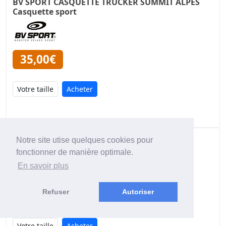
BV SPORT CASQUETTE TRUCKER SUMMIT ALPES
Casquette sport
35,00€
Acheter
BV SPORT CASQUETTE TRUCKER SUMMIT
Notre site utise quelques cookies pour
DOLOMITES Casquette sport
fonctionner de manière optimale.
En savoir plus
Refuser
Autoriser
35,00€
Acheter