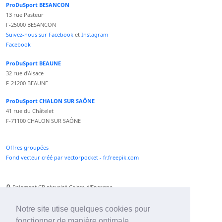
ProDuSport BESANCON
13 rue Pasteur
F-25000 BESANCON
Suivez-nous sur Facebook
et
Instagram
Facebook
ProDuSport BEAUNE
32 rue d'Alsace
F-21200 BEAUNE
ProDuSport CHALON SUR SAÔNE
41 rue du Châtelet
F-71100 CHALON SUR SAÔNE
Offres groupées
Fond vecteur créé par vectorpocket - fr.freepik.com
Paiement CB sécurisé Caisse d'Epargne
Numéro Service Client non surtaxé
Paiement Paypal accepté
Notre site utise quelques cookies pour
fonctionner de manière optimale.