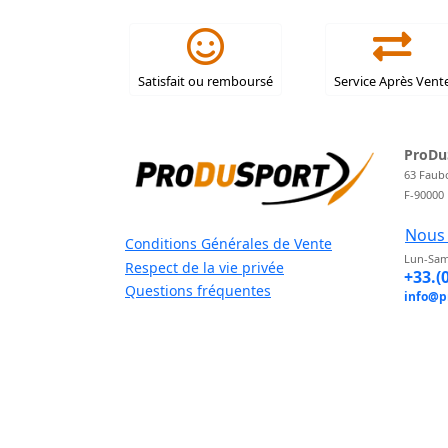
Satisfait ou remboursé
Service Après Vent
ProDu
63 Faub
F-90000
Nous 
Conditions Générales de Vente
Lun-Sam
Respect de la vie privée
+33.(
Questions fréquentes
info@p