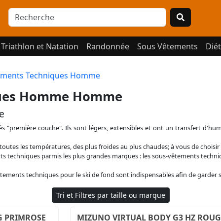
Triathlon et Natation
Randonnée
Sous Vêtements
Diét
ements Techniques Homme
iques Homme Homme
e
"première couche". Ils sont légers, extensibles et ont un transfert d'humi
 toutes les températures, des plus froides au plus chaudes; à vous de choisi
 techniques parmis les plus grandes marques : les sous-vêtements techniq
tements techniques pour le ski de fond sont indispensables afin de garder 
Tri et Filtres par taille ou marque
G PRIMROSE
MIZUNO VIRTUAL BODY G3 HZ ROUG