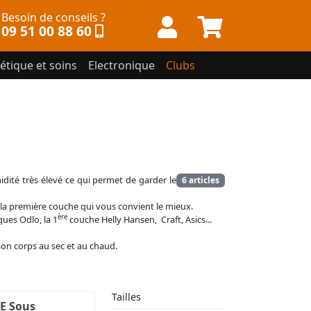
Besoin de conseils ?
09 51 00 88 60
étique et soins
Electronique
Clubs
dité très élevé ce qui permet de garder le
6 articles
r la première couche qui vous convient le mieux.
ère
ues Odlo, la 1
couche Helly Hansen, Craft, Asics...
son corps au sec et au chaud.
Tailles
E Sous