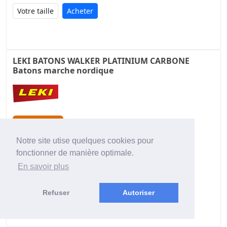
Acheter
LEKI BATONS WALKER PLATINIUM CARBONE
Batons marche nordique
99,00€
Notre site utise quelques cookies pour
120,00€
prix public conseillé
fonctionner de manière optimale.
Port offert
En savoir plus
Acheter
Refuser
Autoriser