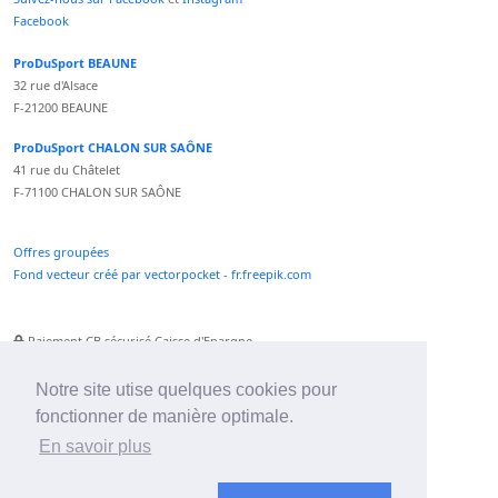
Facebook
ProDuSport BEAUNE
32 rue d'Alsace
F-21200 BEAUNE
ProDuSport CHALON SUR SAÔNE
41 rue du Châtelet
F-71100 CHALON SUR SAÔNE
Offres groupées
Fond vecteur créé par vectorpocket - fr.freepik.com
Paiement CB sécurisé Caisse d'Epargne
Numéro Service Client non surtaxé
Paiement Paypal accepté
Notre site utise quelques cookies pour
fonctionner de manière optimale.
Newsletter :
En savoir plus