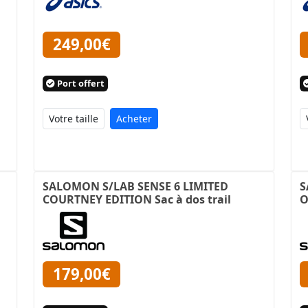
249,00€
Port offert
Acheter
SALOMON S/LAB SENSE 6 LIMITED
S
COURTNEY EDITION Sac à dos trail
O
179,00€