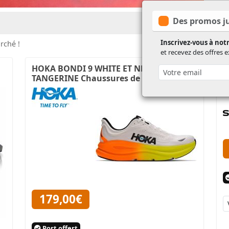
Des promos ju
Inscrivez-vous à not
rché !
et recevez des offres 
HOKA BONDI 9 WHITE ET NEON
S
TANGERINE Chaussures de running
F
179,00€
Port offert