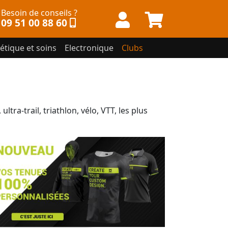
Besoin de conseils ?
09 51 00 88 60
étique et soins
Electronique
Clubs
tra-trail, triathlon, vélo, VTT, les plus