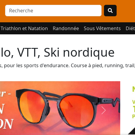
Triathlon et Natation
Randonnée
Sous Vêtements
Diét
élo, VTT, Ski nordique
pour les sports d'endurance. Course à pied, running, trail, ul
Next