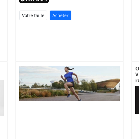
Acheter
O
V
r