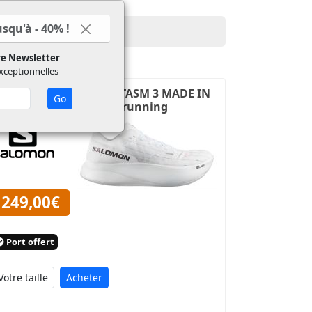
squ'à - 40% !
re Newsletter
exceptionnelles
ALOMON S/LAB PHANTASM 3 MADE IN
RANCE Chaussures de running
249,00€
Port offert
Acheter