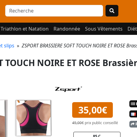
Triathlon et Natation
Randonnée
Sous Vêtements
Diét
t slips
»
ZSPORT BRASSIERE SOFT TOUCH NOIRE ET ROSE Bras
 TOUCH NOIRE ET ROSE Brassièr
E
35,00€
45,00€
prix public conseillé
P
85 C