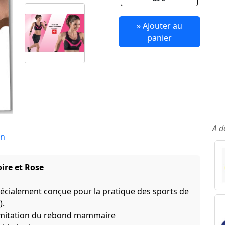
» Ajouter au
panier
A d
in
oire et Rose
écialement conçue pour la pratique des sports de
).
limitation du rebond mammaire