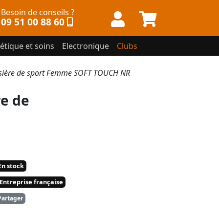
Besoin de conseils ?
09 51 00 88 60
étique et soins
Electronique
Clubs
sière de sport Femme SOFT TOUCH NR
e de
n stock
Entreprise française
artager