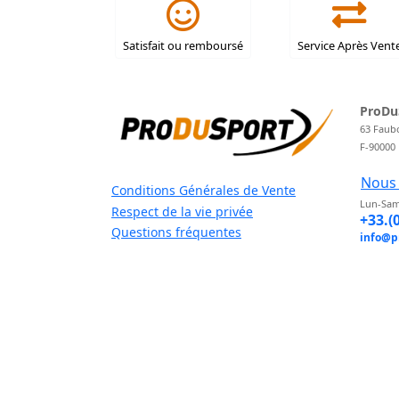
Satisfait ou remboursé
Service Après Vent
ProDu
63 Faub
F-90000
Nous 
Conditions Générales de Vente
Lun-Sam
Respect de la vie privée
+33.(
Questions fréquentes
info@p