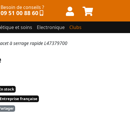
Besoin de conseils ?
09 51 00 88 60
étique et soins
Electronique
Clubs
cet à serrage rapide L47379700
e
n stock
Entreprise française
artager