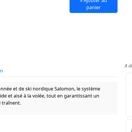
» Ajouter au
panier
A d
in
nnée et de ski nordique Salomon, le système
e et aisé à la volée, tout en garantissant un
i traînent.