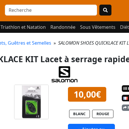
Triathlon et Natation
Randonnée
Sous Vêtements
Diét
ets, Guêtres et Semelles
»
SALOMON SHOES QUICKLACE KIT La
ACE KIT Lacet à serrage rapid
E
10,00€
P
BLANC
ROUGE