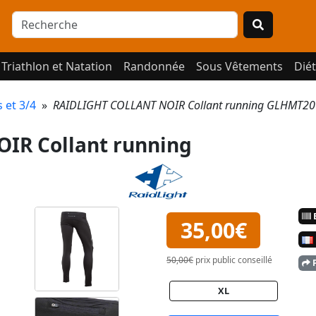
Triathlon et Natation
Randonnée
Sous Vêtements
Diét
s et 3/4
»
RAIDLIGHT COLLANT NOIR Collant running GLHMT20
IR Collant running
E
35,00€
50,00€
prix public conseillé
P
XL