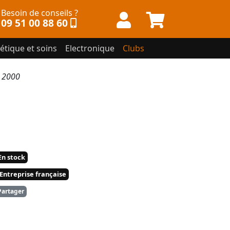
Besoin de conseils ?
09 51 00 88 60
étique et soins
Electronique
Clubs
 2000
n stock
Entreprise française
artager