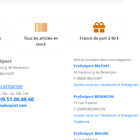
e
Tous les articles en
Franco de port à 90 €
stock
Retrait possible dans nos magasins :
Sport
ProDuSport BELFORT
ourg de Besançon
63 Faubourg de Besançon
 BELFORT
F-90000 BELFORT
Suivez-nous sur Facebook
et
Instagram
contacter
 10h-12h 14h-19h
ProDuSport BESANCON
0)9.51.00.88.60
13 rue Pasteur
rodusport.com
F-25000 BESANCON
Suivez-nous sur Facebook
et
Instagram
Facebook
ProDuSport BEAUNE
32 rue d'Alsace