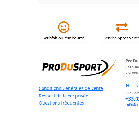
Satisfait ou remboursé
Service Après Vent
ProDu
63 Faub
F-90000
Nous 
Conditions Générales de Vente
Lun-Sam
Respect de la vie privée
+33.(
Questions fréquentes
info@p