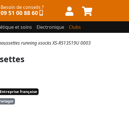
Besoin de conseils ?
09 51 00 88 60
étique et soins
Electronique
Clubs
ussettes running xsocks XS-RS13S19U 0003
settes
Entreprise française
artager