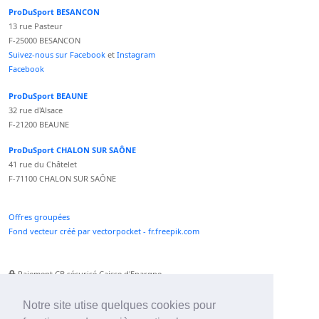
ProDuSport BESANCON
13 rue Pasteur
F-25000 BESANCON
Suivez-nous sur Facebook
et
Instagram
Facebook
ProDuSport BEAUNE
32 rue d'Alsace
F-21200 BEAUNE
ProDuSport CHALON SUR SAÔNE
41 rue du Châtelet
F-71100 CHALON SUR SAÔNE
Offres groupées
Fond vecteur créé par vectorpocket - fr.freepik.com
Paiement CB sécurisé Caisse d'Epargne
Numéro Service Client non surtaxé
Paiement Paypal accepté
Notre site utise quelques cookies pour