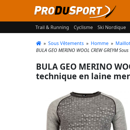
Trail & Running
Cyclisme
Ski Nordique
»
Sous Vêtements
»
Homme
»
Maill
BULA GEO MERINO WOOL CREW GREYM Sous ve
BULA GEO MERINO WOO
technique en laine me