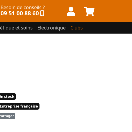
Besoin de conseils ?
09 51 00 88 60
étique et soins
Electronique
Clubs
n stock
Entreprise française
artager