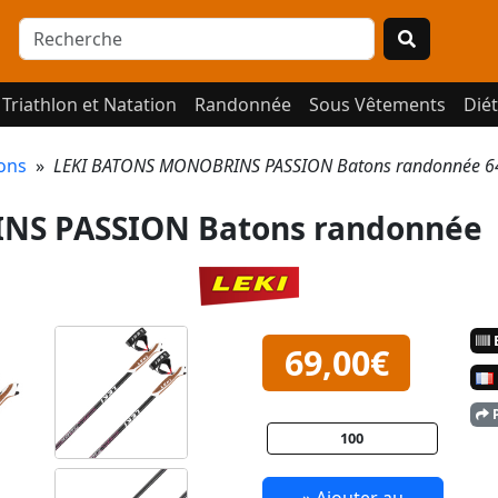
Triathlon et Natation
Randonnée
Sous Vêtements
Diét
ons
»
LEKI BATONS MONOBRINS PASSION Batons randonnée 
NS PASSION Batons randonnée
E
69,00€
P
100