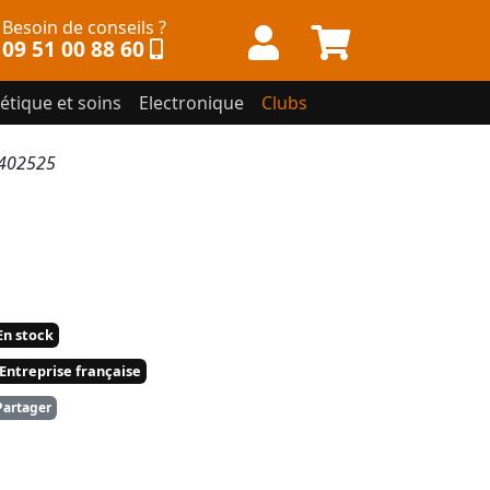
Besoin de conseils ?
09 51 00 88 60
étique et soins
Electronique
Clubs
6402525
n stock
Entreprise française
artager