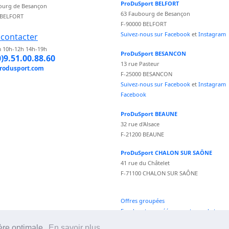
ProDuSport BELFORT
ourg de Besançon
63 Faubourg de Besançon
 BELFORT
F-90000 BELFORT
Suivez-nous sur Facebook
et
Instagram
contacter
 10h-12h 14h-19h
ProDuSport BESANCON
0)9.51.00.88.60
13 rue Pasteur
rodusport.com
F-25000 BESANCON
Suivez-nous sur Facebook
et
Instagram
Facebook
ProDuSport BEAUNE
32 rue d'Alsace
F-21200 BEAUNE
ProDuSport CHALON SUR SAÔNE
41 rue du Châtelet
F-71100 CHALON SUR SAÔNE
Offres groupées
Fond vecteur créé par vectorpocket -
fr.freepik.com
ère optimale.
En savoir plus