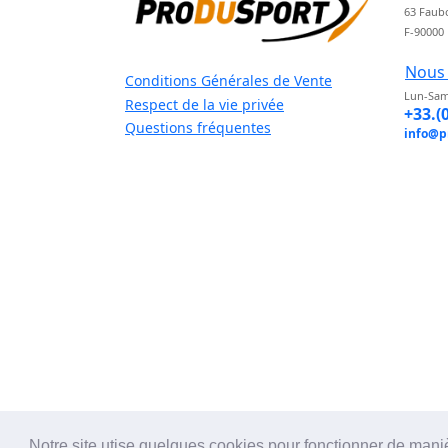
63 Faub
F-90000
Nous 
Conditions Générales de Vente
Lun-Sam
Respect de la vie privée
+33.(
Questions fréquentes
info@p
Notre site utise quelques cookies pour fonctionner de mani