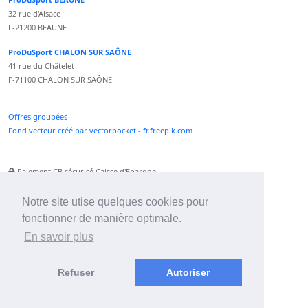
32 rue d'Alsace
F-21200 BEAUNE
ProDuSport CHALON SUR SAÔNE
41 rue du Châtelet
F-71100 CHALON SUR SAÔNE
Offres groupées
Fond vecteur créé par vectorpocket - fr.freepik.com
Paiement CB sécurisé Caisse d'Epargne
Numéro Service Client non surtaxé
Paiement Paypal accepté
Notre site utise quelques cookies pour
fonctionner de manière optimale.
Newsletter :
En savoir plus
Refuser
Autoriser