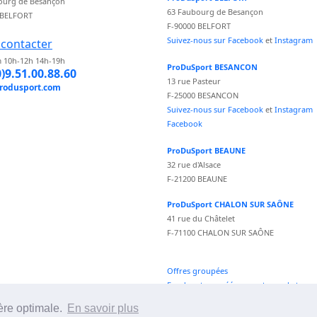
ourg de Besançon
63 Faubourg de Besançon
 BELFORT
F-90000 BELFORT
Suivez-nous sur Facebook
et
Instagram
contacter
 10h-12h 14h-19h
ProDuSport BESANCON
0)9.51.00.88.60
13 rue Pasteur
rodusport.com
F-25000 BESANCON
Suivez-nous sur Facebook
et
Instagram
Facebook
ProDuSport BEAUNE
32 rue d'Alsace
F-21200 BEAUNE
ProDuSport CHALON SUR SAÔNE
41 rue du Châtelet
F-71100 CHALON SUR SAÔNE
Offres groupées
Fond vecteur créé par vectorpocket -
fr.freepik.com
ère optimale.
En savoir plus