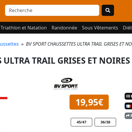
Triathlon et Natation
Randonnée
Sous Vêtements
Diét
ussettes
»
BV SPORT CHAUSSETTES ULTRA TRAIL GRISES ET NO
 ULTRA TRAIL GRISES ET NOIRES
E
19,95€
P
45/47
36/38