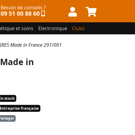
Besoin de conseils ?
09 51 00 88 60
étique et soins
Electronique
Clubs
IRES Made in France 291/001
 Made in
n stock
Entreprise française
artager