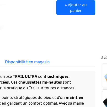
» Ajouter au
panier
A d
Disponibilité en magasin
leu-rose
TRAIL ULTRA
sont
t
echniques
,
rcées.
Ces
chaussettes mi-hautes
sont
la pratique du Trail sur toutes distances.
 points stratégiques du pied et d’un
maintien
t en gardant un confort optimal. Avec sa maille