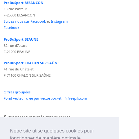
ProDuSport BESANCON
13 rue Pasteur
F-25000 BESANCON
Suivez-nous sur Facebook
et
Instagram
Facebook
ProDuSport BEAUNE
32 rue d'Alsace
F-21200 BEAUNE
ProDuSport CHALON SUR SAÔNE
41 rue du Châtelet
F-71100 CHALON SUR SAÔNE
Offres groupées
Fond vecteur créé par vectorpocket - fr.freepik.com
Paiement CB sécurisé Caisse d'Epargne
Numéro Service Client non surtaxé
Paiement Paypal accepté
Notre site utise quelques cookies pour
fonctionner de manière optimale.