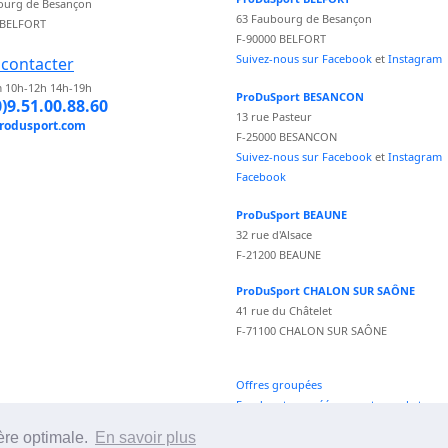
ourg de Besançon
63 Faubourg de Besançon
 BELFORT
F-90000 BELFORT
Suivez-nous sur Facebook
et
Instagram
contacter
 10h-12h 14h-19h
ProDuSport BESANCON
0)9.51.00.88.60
13 rue Pasteur
rodusport.com
F-25000 BESANCON
Suivez-nous sur Facebook
et
Instagram
Facebook
ProDuSport BEAUNE
32 rue d'Alsace
F-21200 BEAUNE
ProDuSport CHALON SUR SAÔNE
41 rue du Châtelet
F-71100 CHALON SUR SAÔNE
Offres groupées
Fond vecteur créé par vectorpocket -
fr.freepik.com
ère optimale.
En savoir plus