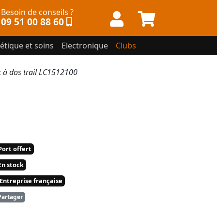
Besoin de conseils ?
09 51 00 88 60
étique et soins
Electronique
Clubs
à dos trail LC1512100
ort offert
n stock
Entreprise française
artager