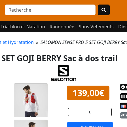
Triathlon et Natation
Randonnée
Sous Vêtements
Diét
s et Hydratation
»
SALOMON SENSE PRO 5 SET GOJI BERRY Sac 
ET GOJI BERRY Sac à dos trail
P
139,00€
E
L
P