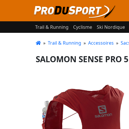
Trail & Running
Cyclisme
Ski Nordique
»
Trail & Running
»
Accessoires
»
Sac
SALOMON SENSE PRO 5 S