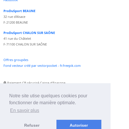
ProDuSport BEAUNE
32 rue d'Alsace
F-21200 BEAUNE
ProDuSport CHALON SUR SAÔNE
41 rue du Châtelet
F-71100 CHALON SUR SAÔNE
Offres groupées
Fond vecteur créé par vectorpocket - fr.freepik.com
Paiement CB sécurisé Caisse d'Epargne
Numéro Service Client non surtaxé
Paiement Paypal accepté
Notre site utise quelques cookies pour
fonctionner de manière optimale.
Newsletter :
En savoir plus
Refuser
Autoriser