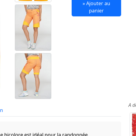
» Ajouter au
panier
A d
in
e bicolore est idéal pour la randonnée.