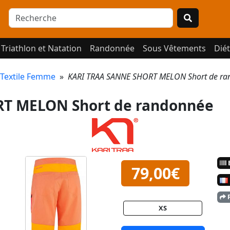
Triathlon et Natation
Randonnée
Sous Vêtements
Diét
Textile Femme
»
KARI TRAA SANNE SHORT MELON Short de r
T MELON Short de randonnée
E
79,00€
P
XS