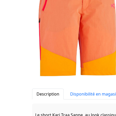
Description
Disponibilité en magas
Le short Kari Traa Sanne au look classiqu