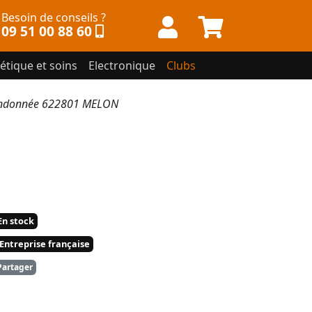
Besoin de conseils ?
09 51 00 88 60
étique et soins
Electronique
Clubs
andonnée 622801 MELON
n stock
Entreprise française
artager