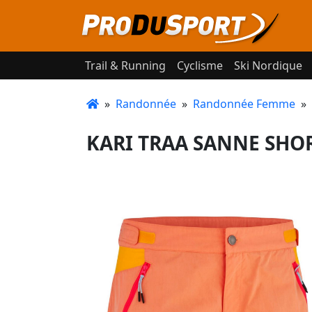
Trail & Running
Cyclisme
Ski Nordique
»
Randonnée
»
Randonnée Femme
»
KARI TRAA SANNE SHOR