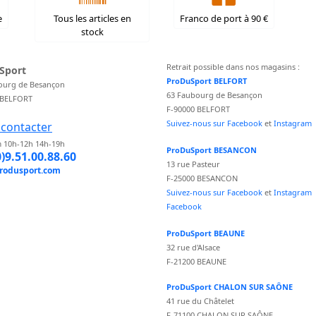
e
Tous les articles en
Franco de port à 90 €
stock
Retrait possible dans nos magasins :
Sport
ProDuSport BELFORT
ourg de Besançon
63 Faubourg de Besançon
 BELFORT
F-90000 BELFORT
Suivez-nous sur Facebook
et
Instagram
contacter
 10h-12h 14h-19h
ProDuSport BESANCON
0)9.51.00.88.60
13 rue Pasteur
rodusport.com
F-25000 BESANCON
Suivez-nous sur Facebook
et
Instagram
Facebook
ProDuSport BEAUNE
32 rue d'Alsace
F-21200 BEAUNE
ProDuSport CHALON SUR SAÔNE
41 rue du Châtelet
F-71100 CHALON SUR SAÔNE