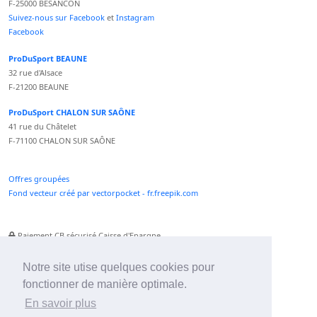
F-25000 BESANCON
Suivez-nous sur Facebook
et
Instagram
Facebook
ProDuSport BEAUNE
32 rue d'Alsace
F-21200 BEAUNE
ProDuSport CHALON SUR SAÔNE
41 rue du Châtelet
F-71100 CHALON SUR SAÔNE
Offres groupées
Fond vecteur créé par vectorpocket - fr.freepik.com
Paiement CB sécurisé Caisse d'Epargne
Numéro Service Client non surtaxé
Paiement Paypal accepté
Notre site utise quelques cookies pour
fonctionner de manière optimale.
Newsletter :
En savoir plus