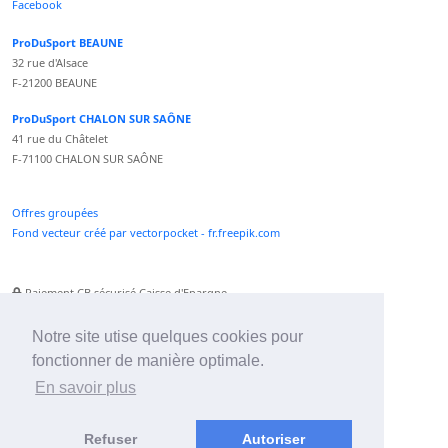
Facebook
ProDuSport BEAUNE
32 rue d'Alsace
F-21200 BEAUNE
ProDuSport CHALON SUR SAÔNE
41 rue du Châtelet
F-71100 CHALON SUR SAÔNE
Offres groupées
Fond vecteur créé par vectorpocket - fr.freepik.com
Paiement CB sécurisé Caisse d'Epargne
Numéro Service Client non surtaxé
Paiement Paypal accepté
Notre site utise quelques cookies pour
fonctionner de manière optimale.
Newsletter :
En savoir plus
Refuser
Autoriser