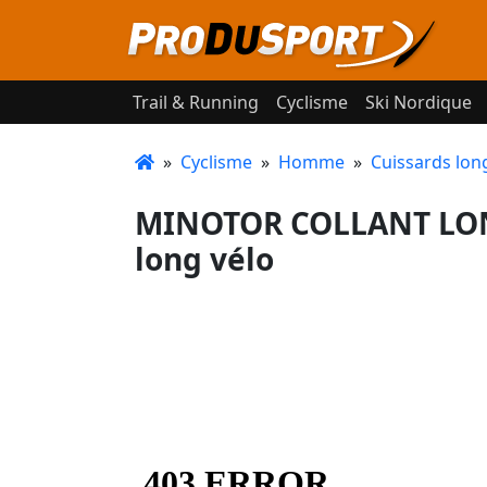
Trail & Running
Cyclisme
Ski Nordique
»
Cyclisme
»
Homme
»
Cuissards lon
MINOTOR COLLANT LON
long vélo