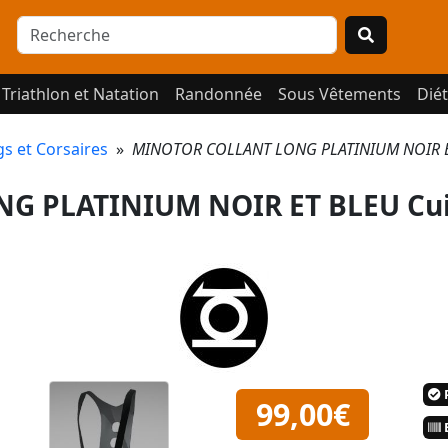
Triathlon et Natation
Randonnée
Sous Vêtements
Diét
gs et Corsaires
»
MINOTOR COLLANT LONG PLATINIUM NOIR ET 
G PLATINIUM NOIR ET BLEU Cui
P
99,00€
E