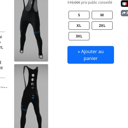
119,00€
prix public conseillé
P
S
M
XL
2XL
3XL
» Ajouter au
panier