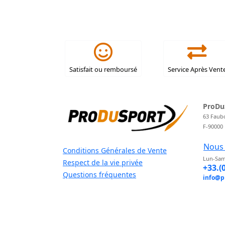
Satisfait ou remboursé
Service Après Vent
ProDu
63 Faub
F-90000
Nous 
Conditions Générales de Vente
Lun-Sam
Respect de la vie privée
+33.(
Questions fréquentes
info@p