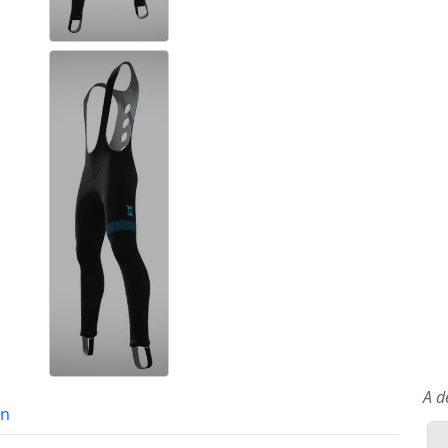
A d
in