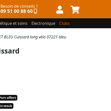
Besoin de conseils ?
09 51 00 88 60
étique et soins
Electronique
Clubs
BLEU Cuissard long vélo 07221 bleu
ssard
ort offert
n stock