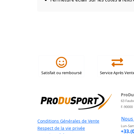
Satisfait ou remboursé
Service Après Vent
ProDu
63 Faub
F-90000
Nous 
Conditions Générales de Vente
Lun-Sam
Respect de la vie privée
+33.(