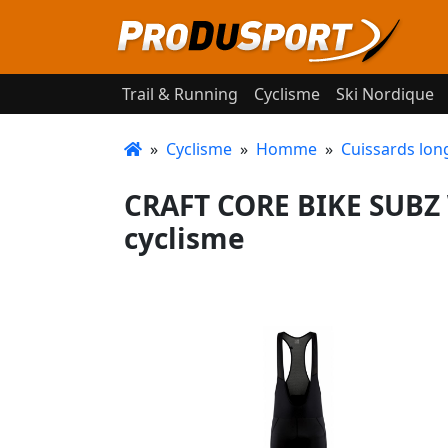
Trail & Running
Cyclisme
Ski Nordique
»
Cyclisme
»
Homme
»
Cuissards lon
CRAFT CORE BIKE SUBZ 
cyclisme