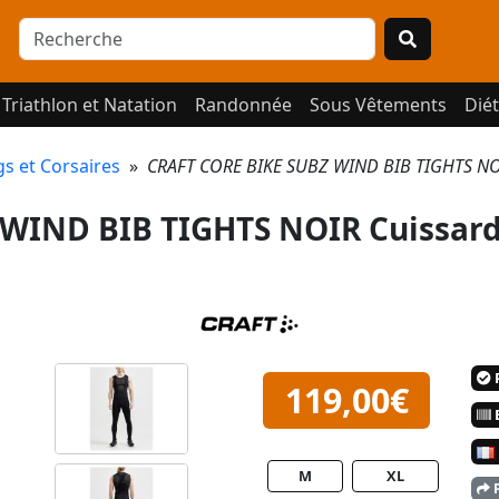
Triathlon et Natation
Randonnée
Sous Vêtements
Diét
gs et Corsaires
»
CRAFT CORE BIKE SUBZ WIND BIB TIGHTS NOI
WIND BIB TIGHTS NOIR Cuissard
P
119,00€
E
M
XL
P