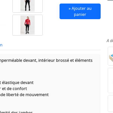
» Ajouter au
panier
A d
in
imperméable devant, intérieur brossé et éléments
 élastique devant
r et de confort
ande liberté de mouvement
trémité des jambes