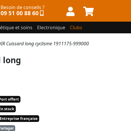
Besoin de conseils ?
09 51 00 88 60
étique et soins
Electronique
Clubs
R Cuissard long cyclisme 1911175-999000
 long
ort offert
n stock
Entreprise française
artager