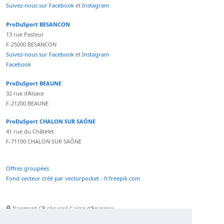
Suivez-nous sur Facebook
et
Instagram
ProDuSport BESANCON
13 rue Pasteur
F-25000 BESANCON
Suivez-nous sur Facebook
et
Instagram
Facebook
ProDuSport BEAUNE
32 rue d'Alsace
F-21200 BEAUNE
ProDuSport CHALON SUR SAÔNE
41 rue du Châtelet
F-71100 CHALON SUR SAÔNE
Offres groupées
Fond vecteur créé par vectorpocket - fr.freepik.com
Paiement CB sécurisé Caisse d'Epargne
Numéro Service Client non surtaxé