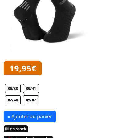
19,95€
36/38
39/41
42/44
45/47
» Ajouter au panier
En stock