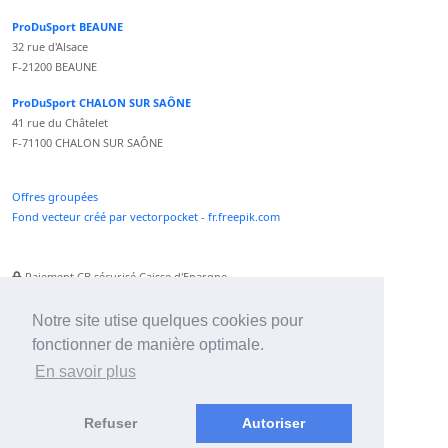
ProDuSport BEAUNE
32 rue d'Alsace
F-21200 BEAUNE
ProDuSport CHALON SUR SAÔNE
41 rue du Châtelet
F-71100 CHALON SUR SAÔNE
Offres groupées
Fond vecteur créé par vectorpocket - fr.freepik.com
Paiement CB sécurisé Caisse d'Epargne
Numéro Service Client non surtaxé
Paiement Paypal accepté
Notre site utise quelques cookies pour
fonctionner de manière optimale.
Newsletter :
En savoir plus
Refuser
Autoriser