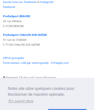
Suivez-nous sur Facebook
et
Instagram
Facebook
ProDuSport BEAUNE
32 rue d'Alsace
F-21200 BEAUNE
ProDuSport CHALON SUR SAÔNE
41 rue du Châtelet
F-71100 CHALON SUR SAÔNE
Offres groupées
Fond vecteur créé par vectorpocket - fr.freepik.com
Paiement CB sécurisé Caisse d'Epargne
Numéro Service Client non surtaxé
Paiement Paypal accepté
Notre site utise quelques cookies pour
fonctionner de manière optimale.
Newsletter :
En savoir plus