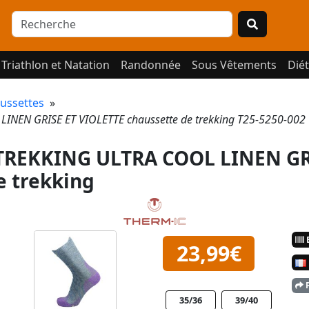
Triathlon et Natation
Randonnée
Sous Vêtements
Diét
ussettes
»
NEN GRISE ET VIOLETTE chaussette de trekking T25-5250-002
REKKING ULTRA COOL LINEN GR
e trekking
E
23,99€
P
35/36
39/40