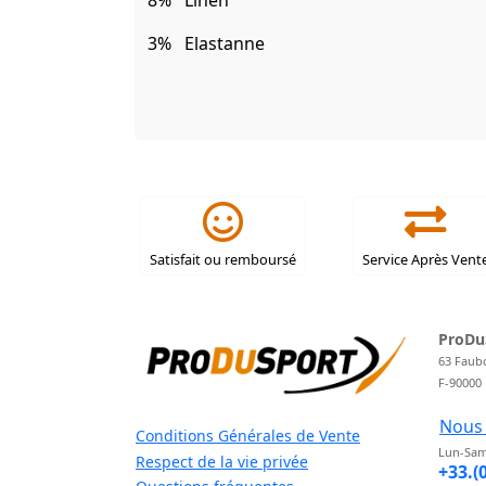
8% Linen
3% Elastanne
Satisfait ou remboursé
Service Après Vent
ProDu
63 Faub
F-90000
Nous 
Conditions Générales de Vente
Lun-Sam
Respect de la vie privée
+33.(