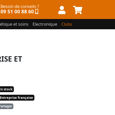
Besoin de conseils ?
09 51 00 88 60
étique et soins
Electronique
Clubs
ISE ET
n stock
Entreprise française
artager