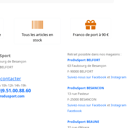
e
Tous les articles en
Franco de port à 90 €
stock
Retrait possible dans nos magasins :
Sport
ProDuSport BELFORT
ourg de Besançon
63 Faubourg de Besançon
 BELFORT
F-90000 BELFORT
Suivez-nous sur Facebook
et
Instagram
contacter
 10h-12h 14h-19h
ProDuSport BESANCON
0)9.51.00.88.60
13 rue Pasteur
rodusport.com
F-25000 BESANCON
Suivez-nous sur Facebook
et
Instagram
Facebook
ProDuSport BEAUNE
32 rue d'Alsace