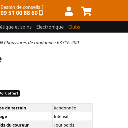
Besoin de conseils ?
09 51 00 88 60
étique et soins
Electronique
Clubs
N Chaussures de randonnée 63316-200
e
ort offert
pe de terrain
Randonnée
age
Intensif
ids du coureur
Tout poids