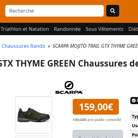
Triathlon et Natation
Randonnée
Sous Vêtements
Diét
»
Chaussures Rando
»
SCARPA MOJITO TRAIL GTX THYME GREE
GTX THYME GREEN Chaussures d
P
159,00€
Ty
190,00€
prix public conseillé
Us
Po