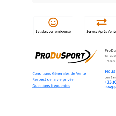
Satisfait ou remboursé
Service Après Vent
ProDu
63 Faub
F-90000
Nous 
Conditions Générales de Vente
Lun-Sam
Respect de la vie privée
+33.(
Questions fréquentes
info@p