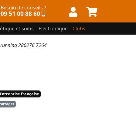
Besoin de conseils ?
09 51 00 88 60
étique et soins
Electronique
Clubs
e running 280276 7264
Entreprise française
artager