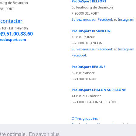
ProDuSport BELFORT
ourg de Besançon
63 Faubourg de Besançon
 BELFORT
F-90000 BELFORT
Suivez-nous sur Facebook
et
Instagram
contacter
 10h-12h 14h-19h
ProDuSport BESANCON
0)9.51.00.88.60
13 rue Pasteur
rodusport.com
F-25000 BESANCON
Suivez-nous sur Facebook
et
Instagram
Facebook
ProDuSport BEAUNE
32 rue d'Alsace
F-21200 BEAUNE
ProDuSport CHALON SUR SAÔNE
41 rue du Châtelet
F-71100 CHALON SUR SAÔNE
Offres groupées
Fond vecteur créé par vectorpocket -
fr.freepik.com
ère optimale.
En savoir plus