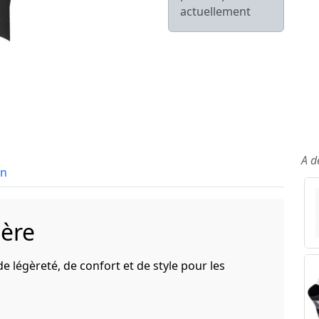
actuellement
A d
in
ière
e légèreté, de confort et de style pour les