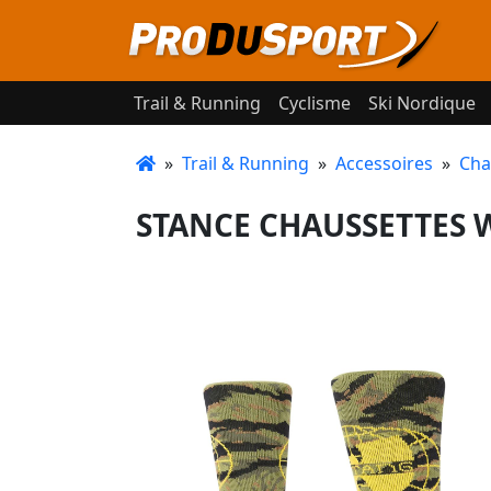
Trail & Running
Cyclisme
Ski Nordique
»
Trail & Running
»
Accessoires
»
Cha
STANCE CHAUSSETTES W