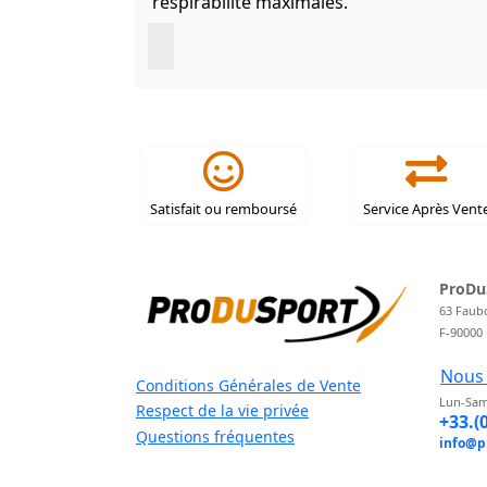
respirabilité maximales.
Satisfait ou remboursé
Service Après Vent
ProDu
63 Faub
F-90000
Nous 
Conditions Générales de Vente
Lun-Sam
Respect de la vie privée
+33.(
Questions fréquentes
info@p