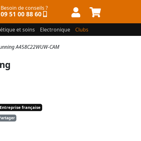
Besoin de conseils ?
09 51 00 88 60
étique et soins
Electronique
Clubs
 running A458C22WUW-CAM
ing
Entreprise française
artager