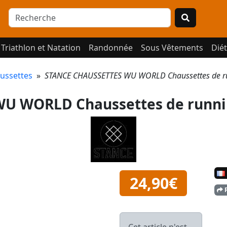
Triathlon et Natation
Randonnée
Sous Vêtements
Diét
ussettes
»
STANCE CHAUSSETTES WU WORLD Chaussettes de
U WORLD Chaussettes de runn
24,90€
P