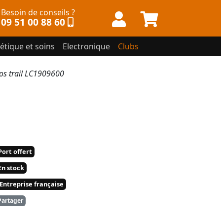
Besoin de conseils ?
09 51 00 88 60
étique et soins
Electronique
Clubs
os trail LC1909600
ort offert
n stock
Entreprise française
artager