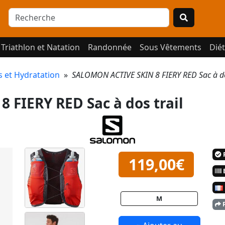
Triathlon et Natation
Randonnée
Sous Vêtements
Diét
s et Hydratation
»
SALOMON ACTIVE SKIN 8 FIERY RED Sac à d
FIERY RED Sac à dos trail
P
119,00€
E
M
P