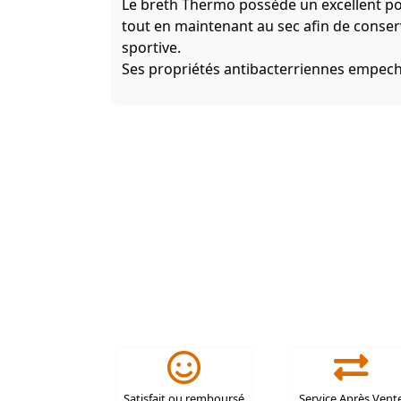
Le breth Thermo possède un excellent po
tout en maintenant au sec afin de conse
sportive.
Ses propriétés antibacterriennes empech
Satisfait ou remboursé
Service Après Vent