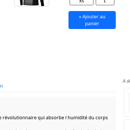
XS
L
» Ajouter au
panier
A d
in
 révolutionnaire qui absorbe l humidité du corps