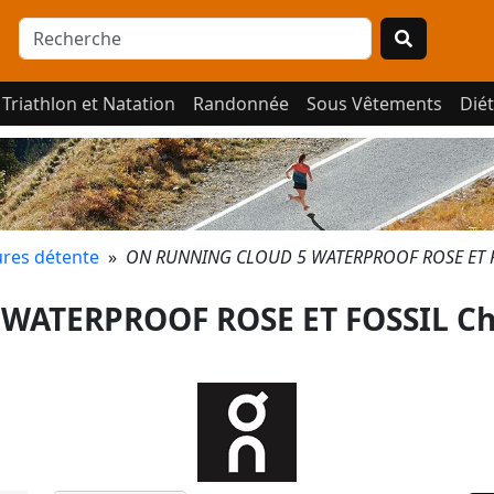
Triathlon et Natation
Randonnée
Sous Vêtements
Diét
res détente
»
ON RUNNING CLOUD 5 WATERPROOF ROSE ET FO
WATERPROOF ROSE ET FOSSIL Ch