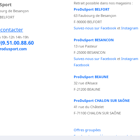
Retrait possible dans nos magasins :
Sport
ProDuSport BELFORT
ourg de Besançon
63 Faubourg de Besançon
 BELFORT
F-90000 BELFORT
Suivez-nous sur Facebook
et
Instagram
contacter
 10h-12h 14h-19h
ProDuSport BESANCON
0)9.51.00.88.60
13 rue Pasteur
rodusport.com
F-25000 BESANCON
Suivez-nous sur Facebook
et
Instagram
Facebook
ProDuSport BEAUNE
32 rue d'Alsace
F-21200 BEAUNE
ProDuSport CHALON SUR SAÔNE
41 rue du Châtelet
F-71100 CHALON SUR SAÔNE
Offres groupées
Fond vecteur créé par vectorpocket -