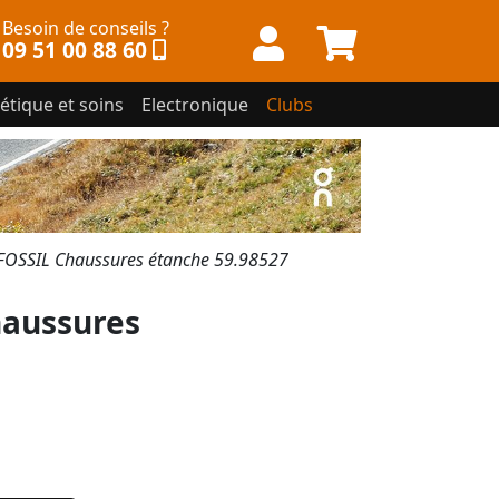
Besoin de conseils ?
09 51 00 88 60
étique et soins
Electronique
Clubs
SSIL Chaussures étanche 59.98527
aussures