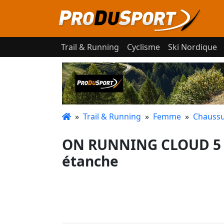
Trail & Running
Cyclisme
Ski Nordique
»
Trail & Running
»
Femme
»
Chaussu
ON RUNNING CLOUD 5 
étanche