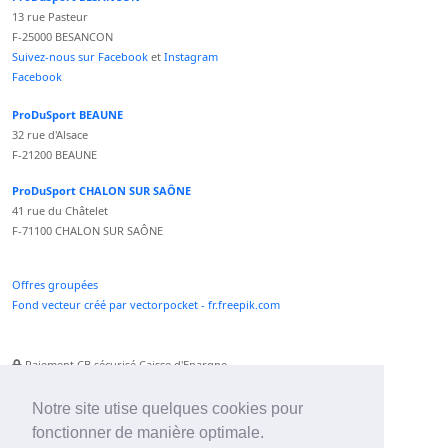
13 rue Pasteur
F-25000 BESANCON
Suivez-nous sur Facebook
et
Instagram
Facebook
ProDuSport BEAUNE
32 rue d'Alsace
F-21200 BEAUNE
ProDuSport CHALON SUR SAÔNE
41 rue du Châtelet
F-71100 CHALON SUR SAÔNE
Offres groupées
Fond vecteur créé par vectorpocket - fr.freepik.com
Paiement CB sécurisé Caisse d'Epargne
Numéro Service Client non surtaxé
Paiement Paypal accepté
Notre site utise quelques cookies pour
fonctionner de manière optimale.
Newsletter :