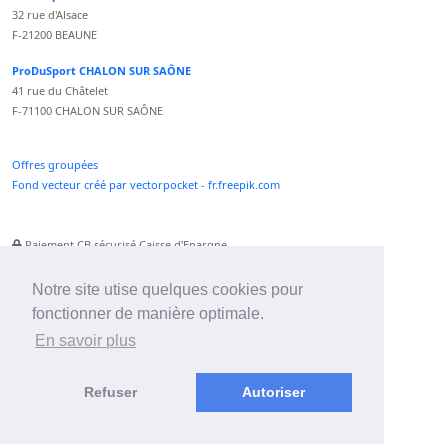
32 rue d'Alsace
F-21200 BEAUNE
ProDuSport CHALON SUR SAÔNE
41 rue du Châtelet
F-71100 CHALON SUR SAÔNE
Offres groupées
Fond vecteur créé par vectorpocket - fr.freepik.com
Paiement CB sécurisé Caisse d'Epargne
Numéro Service Client non surtaxé
Paiement Paypal accepté
Notre site utise quelques cookies pour
fonctionner de manière optimale.
Newsletter :
En savoir plus
Refuser
Autoriser