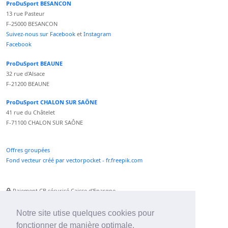
ProDuSport BESANCON
13 rue Pasteur
F-25000 BESANCON
Suivez-nous sur Facebook
et
Instagram
Facebook
ProDuSport BEAUNE
32 rue d'Alsace
F-21200 BEAUNE
ProDuSport CHALON SUR SAÔNE
41 rue du Châtelet
F-71100 CHALON SUR SAÔNE
Offres groupées
Fond vecteur créé par vectorpocket - fr.freepik.com
Paiement CB sécurisé Caisse d'Epargne
Numéro Service Client non surtaxé
Paiement Paypal accepté
Notre site utise quelques cookies pour
fonctionner de manière optimale.