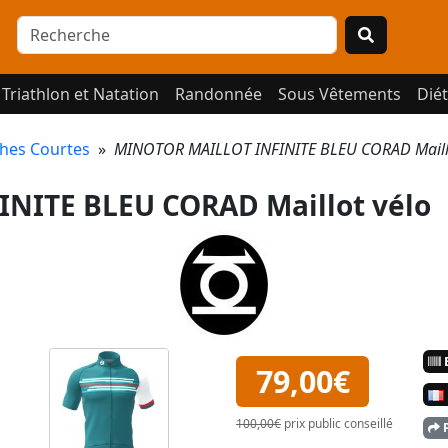
Triathlon et Natation
Randonnée
Sous Vêtements
Diét
hes Courtes
»
MINOTOR MAILLOT INFINITE BLEU CORAD Maill
NITE BLEU CORAD Maillot vélo
E
79,00€
100,00€
prix public conseillé
P