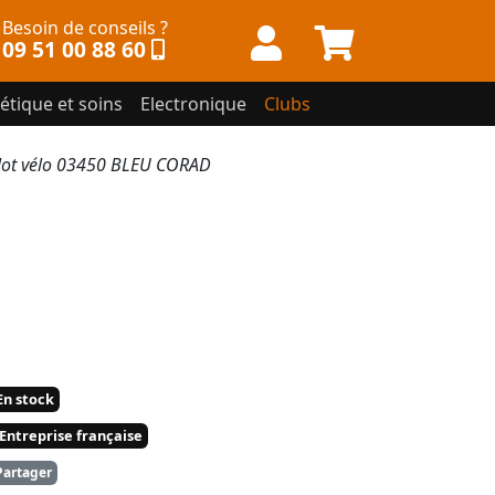
Besoin de conseils ?
09 51 00 88 60
étique et soins
Electronique
Clubs
ot vélo 03450 BLEU CORAD
n stock
Entreprise française
artager