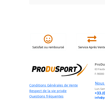
Satisfait ou remboursé
Service Après Vent
ProDu
63 Faub
F-90000
Nous 
Conditions Générales de Vente
Lun-Sam
Respect de la vie privée
+33.(
Questions fréquentes
info@p