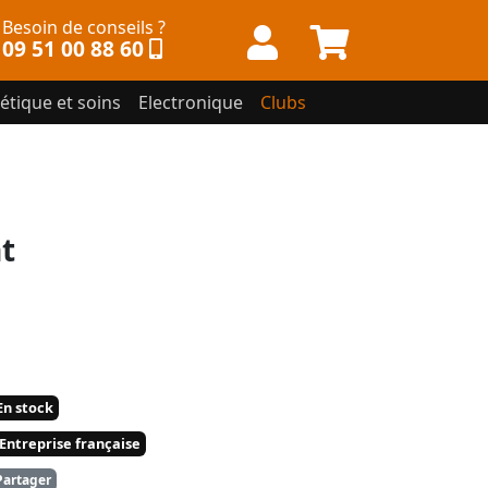
Besoin de conseils ?
09 51 00 88 60
étique et soins
Electronique
Clubs
t
n stock
Entreprise française
artager