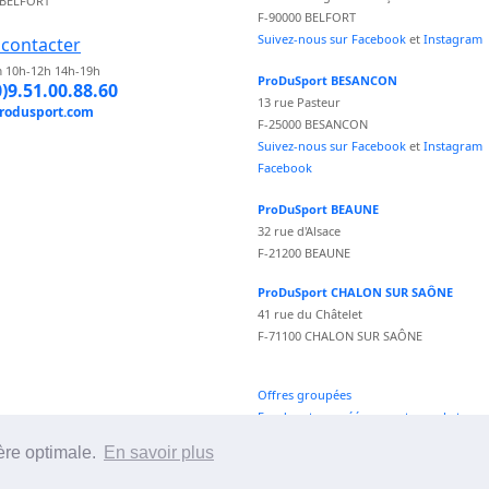
 BELFORT
F-90000 BELFORT
Suivez-nous sur Facebook
et
Instagram
contacter
 10h-12h 14h-19h
ProDuSport BESANCON
0)9.51.00.88.60
13 rue Pasteur
rodusport.com
F-25000 BESANCON
Suivez-nous sur Facebook
et
Instagram
Facebook
ProDuSport BEAUNE
32 rue d'Alsace
F-21200 BEAUNE
ProDuSport CHALON SUR SAÔNE
41 rue du Châtelet
F-71100 CHALON SUR SAÔNE
Offres groupées
Fond vecteur créé par vectorpocket -
fr.freepik.com
ère optimale.
En savoir plus