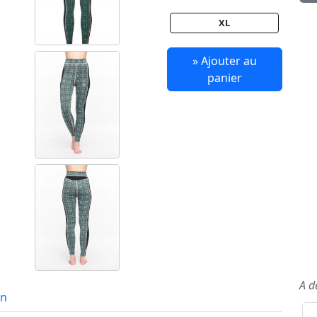
XL
» Ajouter au
panier
A d
in