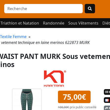
Triathlon et Natation
Randonnée
Sous Vêtements
Diét
Textile Femme
»
vetement technique en laine merinos 622873 MURK
WAIST PANT MURK Sous vetemen
rinos
E
75,00€
100,00€
prix public conseillé
P