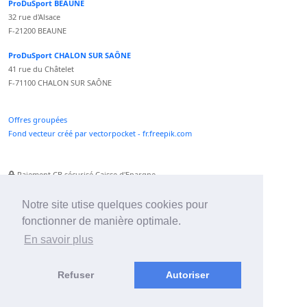
ProDuSport BEAUNE
32 rue d'Alsace
F-21200 BEAUNE
ProDuSport CHALON SUR SAÔNE
41 rue du Châtelet
F-71100 CHALON SUR SAÔNE
Offres groupées
Fond vecteur créé par vectorpocket - fr.freepik.com
Paiement CB sécurisé Caisse d'Epargne
Numéro Service Client non surtaxé
Paiement Paypal accepté
Notre site utise quelques cookies pour
fonctionner de manière optimale.
Newsletter :
En savoir plus
Refuser
Autoriser