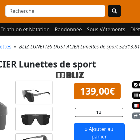
Triathlon et Natation
Randonnée
Sous Vêtements
Diét
ettes
»
BLIZ LUNETTES DUST ACIER Lunettes de sport 52313.81
IER Lunettes de sport
P
139,00€
E
TU
P
» Ajouter au
panier