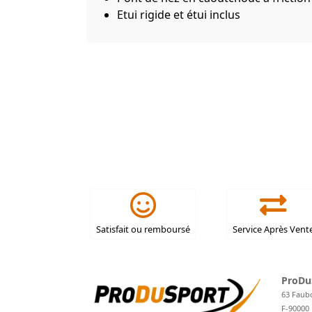
Etui rigide et étui inclus
Satisfait ou remboursé
Service Après Vent
ProDu
63 Faub
F-90000