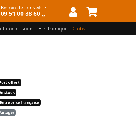
Besoin de conseils ?
09 51 00 88 60
étique et soins
Electronique
Clubs
ort offert
n stock
Entreprise française
artager