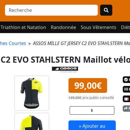
Triathlon et Natation
Randonnée
Sous Vêtements
Diét
hes Courtes
»
ASSOS MILLE GT JERSEY C2 EVO STAHLSTERN Mail
 C2 EVO STAHLSTERN Maillot vél
P
99,00€
E
135,00€
prix public conseillé
P
S
» Ajouter au