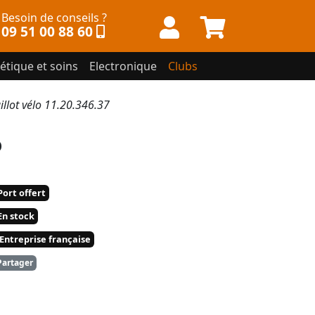
Besoin de conseils ?
09 51 00 88 60
étique et soins
Electronique
Clubs
lot vélo 11.20.346.37
o
ort offert
n stock
Entreprise française
artager