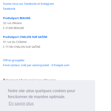
Suivez-nous sur Facebook
et
Instagram
Facebook
ProDuSport BEAUNE
32 rue d'Alsace
F-21200 BEAUNE
ProDuSport CHALON SUR SAÔNE
41 rue du Châtelet
F-71100 CHALON SUR SAÔNE
Offres groupées
Fond vecteur créé par vectorpocket - fr.freepik.com
Paiement CB sécurisé Caisse d'Epargne
Numéro Service Client non surtaxé
Paiement Paypal accepté
Notre site utise quelques cookies pour
fonctionner de manière optimale.
Newsletter :
En savoir plus