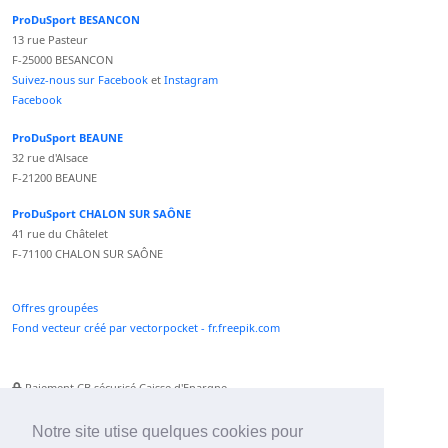
ProDuSport BESANCON
13 rue Pasteur
F-25000 BESANCON
Suivez-nous sur Facebook
et
Instagram
Facebook
ProDuSport BEAUNE
32 rue d'Alsace
F-21200 BEAUNE
ProDuSport CHALON SUR SAÔNE
41 rue du Châtelet
F-71100 CHALON SUR SAÔNE
Offres groupées
Fond vecteur créé par vectorpocket - fr.freepik.com
Paiement CB sécurisé Caisse d'Epargne
Numéro Service Client non surtaxé
Paiement Paypal accepté
Notre site utise quelques cookies pour