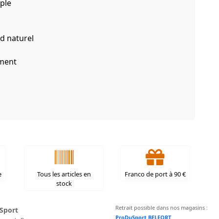
ple
ed naturel
ement
e
Tous les articles en
Franco de port à 90 €
stock
Retrait possible dans nos magasins :
Sport
ProDuSport BELFORT