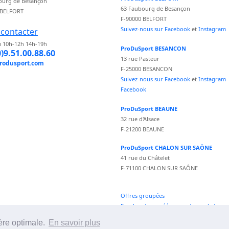
ourg de Besançon
63 Faubourg de Besançon
 BELFORT
F-90000 BELFORT
Suivez-nous sur Facebook
et
Instagram
contacter
 10h-12h 14h-19h
ProDuSport BESANCON
0)9.51.00.88.60
13 rue Pasteur
rodusport.com
F-25000 BESANCON
Suivez-nous sur Facebook
et
Instagram
Facebook
ProDuSport BEAUNE
32 rue d'Alsace
F-21200 BEAUNE
ProDuSport CHALON SUR SAÔNE
41 rue du Châtelet
F-71100 CHALON SUR SAÔNE
Offres groupées
Fond vecteur créé par vectorpocket -
fr.freepik.com
ère optimale.
En savoir plus