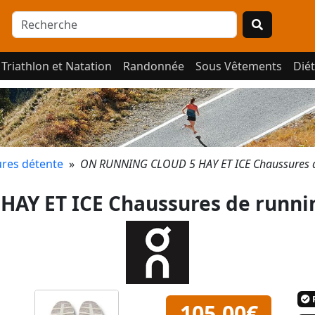
Triathlon et Natation
Randonnée
Sous Vêtements
Diét
res détente
»
ON RUNNING CLOUD 5 HAY ET ICE Chaussures d
AY ET ICE Chaussures de runni
P
105,00€