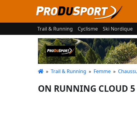
Trail & Running
Cyclisme
Ski Nordique
»
Trail & Running
»
Femme
»
Chaussu
ON RUNNING CLOUD 5 H