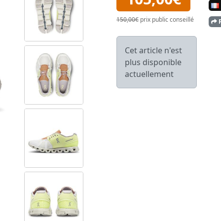
150,00€
prix public conseillé
P
Cet article n'est
plus disponible
actuellement