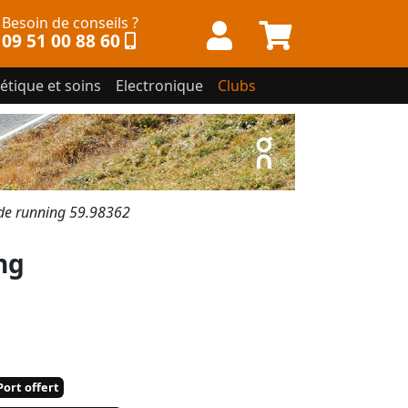
Besoin de conseils ?
09 51 00 88 60
étique et soins
Electronique
Clubs
e running 59.98362
ng
ort offert