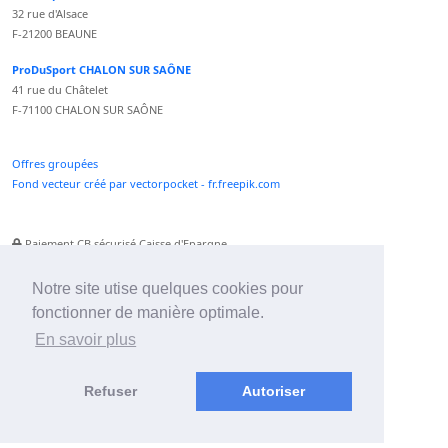
32 rue d'Alsace
F-21200 BEAUNE
ProDuSport CHALON SUR SAÔNE
41 rue du Châtelet
F-71100 CHALON SUR SAÔNE
Offres groupées
Fond vecteur créé par vectorpocket - fr.freepik.com
Paiement CB sécurisé Caisse d'Epargne
Numéro Service Client non surtaxé
Paiement Paypal accepté
Notre site utise quelques cookies pour
fonctionner de manière optimale.
Newsletter :
En savoir plus
Refuser
Autoriser