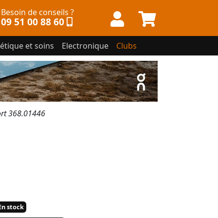
Besoin de conseils ?
09 51 00 88 60
étique et soins
Electronique
Clubs
rt 368.01446
n stock