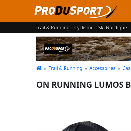
Trail & Running
Cyclisme
Ski Nordique
»
Trail & Running
»
Accessoires
»
Cas
ON RUNNING LUMOS BE