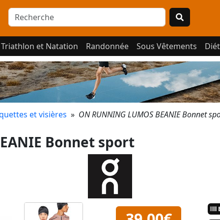
Triathlon et Natation
Randonnée
Sous Vêtements
Diét
quettes et visières
»
ON RUNNING LUMOS BEANIE Bonnet spo
ANIE Bonnet sport
E
39,00€