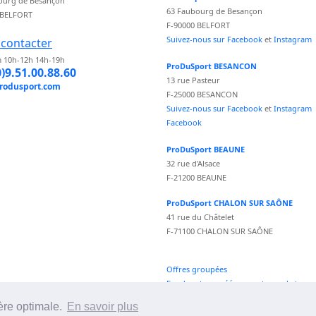
ourg de Besançon
63 Faubourg de Besançon
 BELFORT
F-90000 BELFORT
Suivez-nous sur Facebook
et
Instagram
contacter
 10h-12h 14h-19h
ProDuSport BESANCON
0)9.51.00.88.60
13 rue Pasteur
rodusport.com
F-25000 BESANCON
Suivez-nous sur Facebook
et
Instagram
Facebook
ProDuSport BEAUNE
32 rue d'Alsace
F-21200 BEAUNE
ProDuSport CHALON SUR SAÔNE
41 rue du Châtelet
F-71100 CHALON SUR SAÔNE
Offres groupées
Fond vecteur créé par vectorpocket -
fr.freepik.com
ère optimale.
En savoir plus